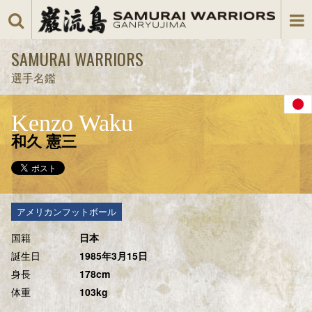
SAMURAI WARRIORS
選手名鑑
Kenzo Waku
和久 憲三
アメリカンフットボール
国籍
日本
誕生日
1985年3月15日
身長
178cm
体重
103kg