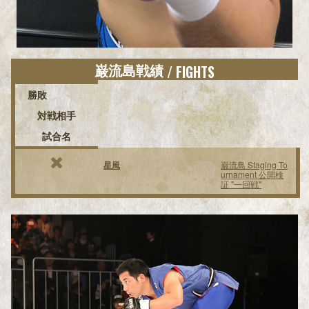
巌流島戦績
/ FIGHTS
勝敗
対戦相手
試合名
星風
巌流島 Staging To
urnament 公開検
証 "一回戦"