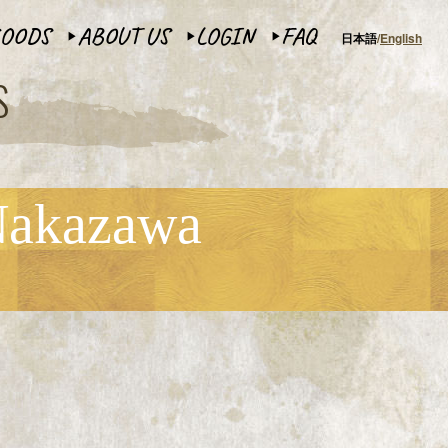
OODS
ABOUT US
LOGIN
FAQ
日本語
English
▶︎
▶︎
▶︎
S
Nakazawa