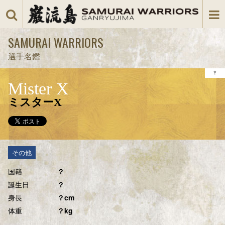
SAMURAI WARRIORS
選手名鑑
Mister X
ミスターX
その他
国籍
？
誕生日
？
身長
？cm
体重
？kg