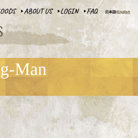
OODS
ABOUT US
LOGIN
FAQ
日本語
English
▶︎
▶︎
▶︎
S
ng-Man