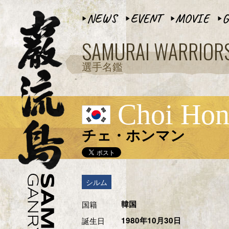
NEWS
EVENT
MOVIE
G
▶︎
▶︎
▶︎
▶︎
SAMURAI WARRIOR
選手名鑑
Choi Ho
チェ・ホンマン
シルム
国籍
韓国
誕生日
1980年10月30日