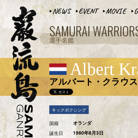
NEWS
EVENT
MOVIE
G
▶︎
▶︎
▶︎
▶︎
SAMURAI WARRIOR
選手名鑑
Albert Kr
アルバート・クラウス
キックボクシング
国籍
オランダ
誕生日
1980年8月3日