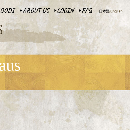
OODS
ABOUT US
LOGIN
FAQ
日本語
English
▶︎
▶︎
▶︎
S
aus