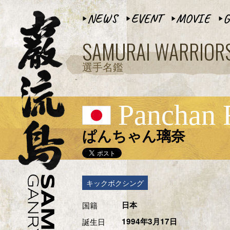
NEWS
EVENT
MOVIE
G
▶︎
▶︎
▶︎
▶︎
SAMURAI WARRIOR
選手名鑑
Panchan 
ぱんちゃん璃奈
キックボクシング
国籍
日本
誕生日
1994年3月17日