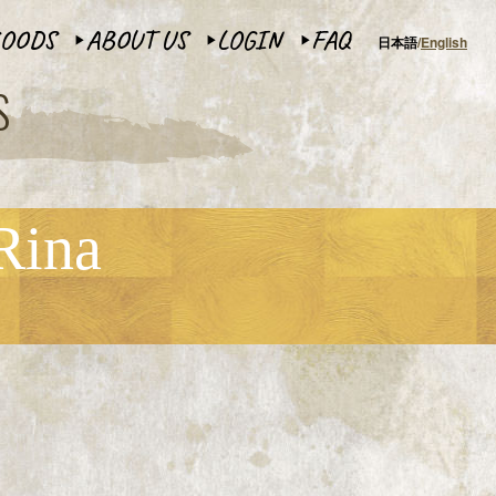
OODS
ABOUT US
LOGIN
FAQ
日本語
English
▶︎
▶︎
▶︎
S
Rina