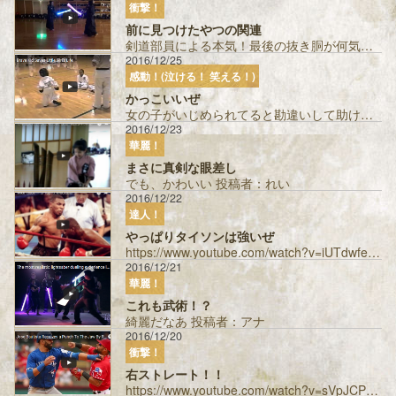
衝撃！
前に見つけたやつの関連
剣道部員による本気！最後の抜き胴が何気に鮮やかw 投稿者：アナ...
2016/12/25
感動！(泣ける！ 笑える！)
かっこいいぜ
女の子がいじめられてると勘違いして助けに入るヒーロー。将来は巌流島に出て欲しい！！ 投稿者：無双パンチャー...
2016/12/23
華麗！
まさに真剣な眼差し
でも、かわいい 投稿者：れい
2016/12/22
達人！
やっぱりタイソンは強いぜ
https://www.youtube.com/watch?v=iUTdwfe5xsk たまに観てる 投稿者：ぶろしー ...
2016/12/21
華麗！
これも武術！？
綺麗だなあ 投稿者：アナ
2016/12/20
衝撃！
右ストレート！！
https://www.youtube.com/watch?v=sVpJCPwrUes 巌流島がスカウトするべき？ 投稿者：ち...