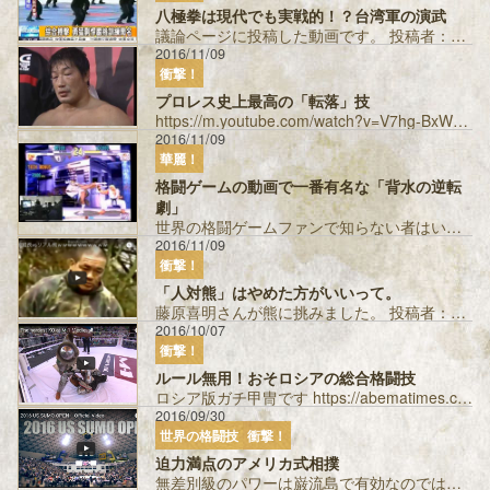
八極拳は現代でも実戦的！？台湾軍の演武
議論ページに投稿した動画です。 投稿者：ぶらっく ...
2016/11/09
衝撃！
プロレス史上最高の「転落」技
https://m.youtube.com/watch?v=V7hg-BxWUHw 2003年3月1日の三沢光晴対小橋建太の試合です。 31...
2016/11/09
華麗！
格闘ゲームの動画で一番有名な「背水の逆転
劇」
世界の格闘ゲームファンで知らない者はいないくらい有名な梅原大吾さんのプレイ動画です。 一つでも技が当たったら負けるという状況で、全部ガードし...
2016/11/09
衝撃！
「人対熊」はやめた方がいいって。
藤原喜明さんが熊に挑みました。 投稿者：Ｗミノル ...
2016/10/07
衝撃！
ルール無用！おそロシアの総合格闘技
ロシア版ガチ甲冑です https://abematimes.com/posts/1199989 投稿者：サンS...
2016/09/30
世界の格闘技
衝撃！
迫力満点のアメリカ式相撲
無差別級のパワーは巌流島で有効なのではないか 投稿者：サンS...