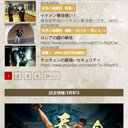
2016/09/30
世界の格闘技
華麗！
イケメン拳法使い！
椎名桔平似のイケメン拳法使いです。Jerry yeungさんという方です。詠春拳の達人です。 投稿者：uedabasil...
2016/09/30
世界の格闘技
感動！(泣ける！ 笑える！)
ロシアの謎の拳法
https://www.youtube.com/watch?v=RqjXJwQPhGo 強いのか弱いのかイマイチわからない、見ると微妙な気持...
2016/09/30
衝撃！
MMA(組技系格闘技)
チェチェンの超強いセキュリティ
https://www.youtube.com/watch?v=ft8ayKVgTeU 初めて見たとき衝撃を受けました。巌流島に上がってほし...
1
2
3
4
次へ »
/EVENTS
試合情報