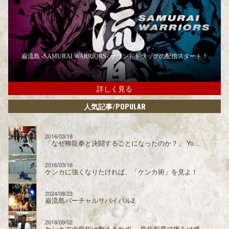
巌流島 -SAMURAI WARRIORS- サウンドトラックの配信スタート！
詳しく見る
/POPULAR
人気記事
2016/03/18
「なぜ柳龍拳と決闘することになったのか？」 Yo...
2016/03/16
ケンカに強くなりたければ、「ケンカ術」を見よ！
2024/08/23
巌流島バーチャルサバイバル2
2018/09/02