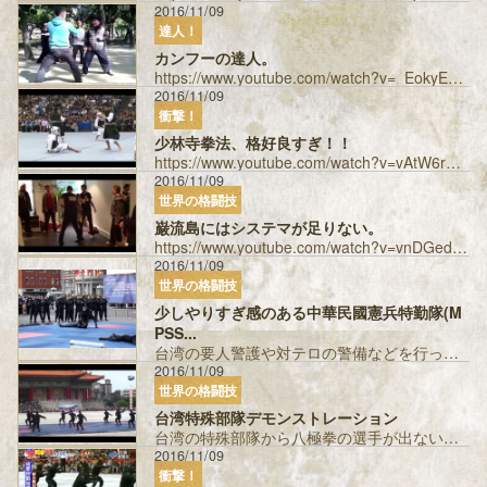
2016/11/09
達人！
カンフーの達人。
https://www.youtube.com/watch?v=_EokyEhhkVY 渡辺師範と戦って欲しい。 投稿者：アニ...
2016/11/09
衝撃！
少林寺拳法、格好良すぎ！！
https://www.youtube.com/watch?v=vAtW6rNNplI リアル喧嘩稼業な感じ。 投稿者：アニマルアキ �...
2016/11/09
世界の格闘技
巌流島にはシステマが足りない。
https://www.youtube.com/watch?v=vnDGedaz5no この脱力した華麗な動きはシステマ特有の物、巌流島で見...
2016/11/09
世界の格闘技
少しやりすぎ感のある中華民國憲兵特勤隊(M
PSS...
台湾の要人警護や対テロの警備などを行っている特殊部隊のデモンストレーションです。 映像の3：55ぐらいから出てくる白色の丸い盾は、中国の伝統...
2016/11/09
世界の格闘技
台湾特殊部隊デモンストレーション
台湾の特殊部隊から八極拳の選手が出ないかなぁ・・・。 投稿者：ぶらっく ...
2016/11/09
衝撃！