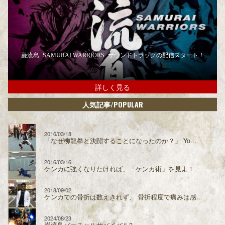
巌流島 -SAMURAI WARRIORS- サウンドトラックの配信スタート！
詳しく見る
/POPULAR
人気記事
2016/03/18
「なぜ柳龍拳と決闘することになったのか？」 Yo...
2016/03/16
ケンカに強くなりたければ、「ケンカ術」を見よ！
2018/09/02
ケンカでの骨折は数えきれず、 骨折程度で痛みは感...
2024/08/23