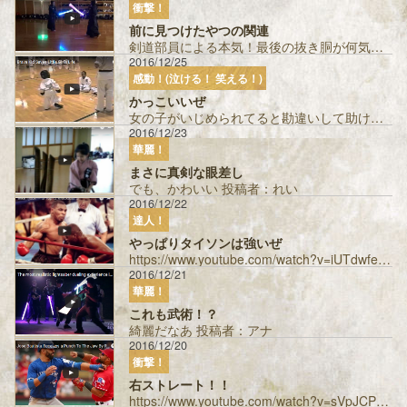
衝撃！
前に見つけたやつの関連
剣道部員による本気！最後の抜き胴が何気に鮮やかw 投稿者：アナ...
2016/12/25
感動！(泣ける！ 笑える！)
かっこいいぜ
女の子がいじめられてると勘違いして助けに入るヒーロー。将来は巌流島に出て欲しい！！ 投稿者：無双パンチャー...
2016/12/23
華麗！
まさに真剣な眼差し
でも、かわいい 投稿者：れい
2016/12/22
達人！
やっぱりタイソンは強いぜ
https://www.youtube.com/watch?v=iUTdwfe5xsk たまに観てる 投稿者：ぶろしー ...
2016/12/21
華麗！
これも武術！？
綺麗だなあ 投稿者：アナ
2016/12/20
衝撃！
右ストレート！！
https://www.youtube.com/watch?v=sVpJCPwrUes 巌流島がスカウトするべき？ 投稿者：ち...