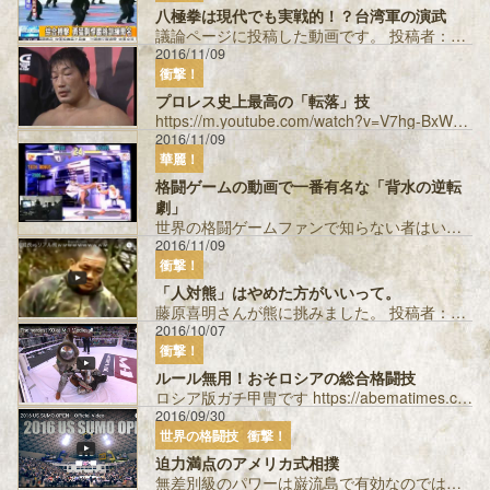
八極拳は現代でも実戦的！？台湾軍の演武
議論ページに投稿した動画です。 投稿者：ぶらっく ...
2016/11/09
衝撃！
プロレス史上最高の「転落」技
https://m.youtube.com/watch?v=V7hg-BxWUHw 2003年3月1日の三沢光晴対小橋建太の試合です。 31...
2016/11/09
華麗！
格闘ゲームの動画で一番有名な「背水の逆転
劇」
世界の格闘ゲームファンで知らない者はいないくらい有名な梅原大吾さんのプレイ動画です。 一つでも技が当たったら負けるという状況で、全部ガードし...
2016/11/09
衝撃！
「人対熊」はやめた方がいいって。
藤原喜明さんが熊に挑みました。 投稿者：Ｗミノル ...
2016/10/07
衝撃！
ルール無用！おそロシアの総合格闘技
ロシア版ガチ甲冑です https://abematimes.com/posts/1199989 投稿者：サンS...
2016/09/30
世界の格闘技
衝撃！
迫力満点のアメリカ式相撲
無差別級のパワーは巌流島で有効なのではないか 投稿者：サンS...