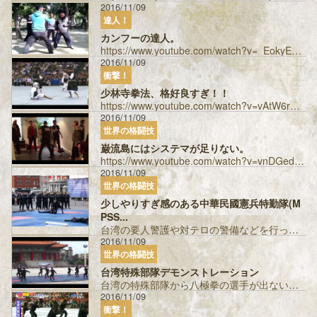
2016/11/09
達人！
カンフーの達人。
https://www.youtube.com/watch?v=_EokyEhhkVY 渡辺師範と戦って欲しい。 投稿者：アニ...
2016/11/09
衝撃！
少林寺拳法、格好良すぎ！！
https://www.youtube.com/watch?v=vAtW6rNNplI リアル喧嘩稼業な感じ。 投稿者：アニマルアキ �...
2016/11/09
世界の格闘技
巌流島にはシステマが足りない。
https://www.youtube.com/watch?v=vnDGedaz5no この脱力した華麗な動きはシステマ特有の物、巌流島で見...
2016/11/09
世界の格闘技
少しやりすぎ感のある中華民國憲兵特勤隊(M
PSS...
台湾の要人警護や対テロの警備などを行っている特殊部隊のデモンストレーションです。 映像の3：55ぐらいから出てくる白色の丸い盾は、中国の伝統...
2016/11/09
世界の格闘技
台湾特殊部隊デモンストレーション
台湾の特殊部隊から八極拳の選手が出ないかなぁ・・・。 投稿者：ぶらっく ...
2016/11/09
衝撃！