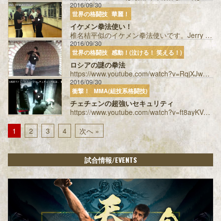
2016/09/30
世界の格闘技
華麗！
イケメン拳法使い！
椎名桔平似のイケメン拳法使いです。Jerry yeungさんという方です。詠春拳の達人です。 投稿者：uedabasil...
2016/09/30
世界の格闘技
感動！(泣ける！ 笑える！)
ロシアの謎の拳法
https://www.youtube.com/watch?v=RqjXJwQPhGo 強いのか弱いのかイマイチわからない、見ると微妙な気持...
2016/09/30
衝撃！
MMA(組技系格闘技)
チェチェンの超強いセキュリティ
https://www.youtube.com/watch?v=ft8ayKVgTeU 初めて見たとき衝撃を受けました。巌流島に上がってほし...
1
2
3
4
次へ »
/EVENTS
試合情報