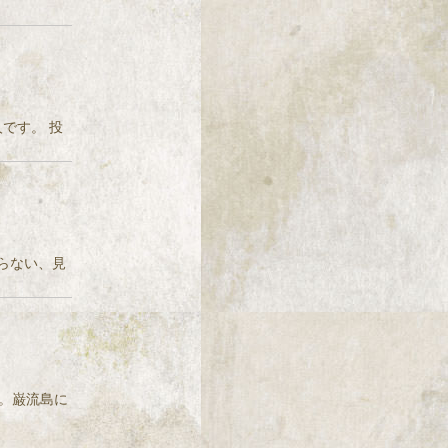
人です。 投
チわからない、見
ました。巌流島に