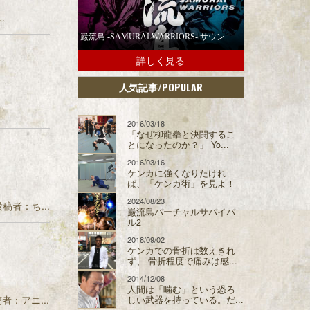
.
巌流島 -SAMURAI WARRIORS- サウンドトラックの配信スタート！
詳しく見る
/POPULAR
人気記事
2016/03/18
「なぜ柳龍拳と決闘するこ
とになったのか？」 Yo...
2016/03/16
ケンカに強くなりたけれ
ば、「ケンカ術」を見よ！
2024/08/23
 投稿者：ち...
巌流島バーチャルサバイバ
ル2
2018/09/02
ケンカでの骨折は数えきれ
ず、 骨折程度で痛みは感...
2014/12/08
人間は「噛む」という恐ろ
稿者：アニ...
しい武器を持っている。だ...