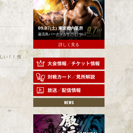
09.07
(土)
東京都内某所
巌流島バーチャルサバイバル2
詳しく見る
しい！！ 投
NEWS