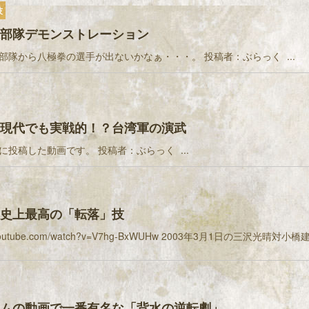
技
部隊デモンストレーション
部隊から八極拳の選手が出ないかなぁ・・・。 投稿者：ぶらっく ...
現代でも実戦的！？台湾軍の演武
に投稿した動画です。 投稿者：ぶらっく ...
史上最高の「転落」技
/m.youtube.com/watch?v=V7hg-BxWUHw 2003年3月1日の三沢光晴対
ムの動画で一番有名な「背水の逆転劇」