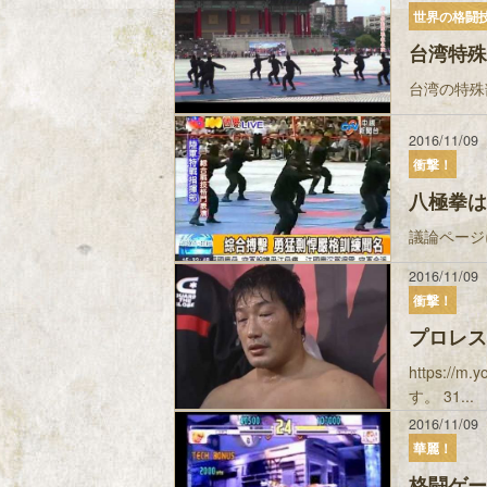
世界の格闘
台湾特殊
台湾の特殊
2016/11/09
衝撃！
八極拳は
議論ページ
2016/11/09
衝撃！
プロレス
https:/
す。 31...
2016/11/09
華麗！
格闘ゲー