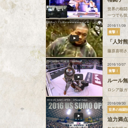
世界の格闘
一つでも技
2016/11/09
衝撃！
「人対熊
藤原喜明さ
2016/10/07
衝撃！
ルール無
ロシア版ガチ甲冑
2016/09/30
世界の格闘
迫力満点