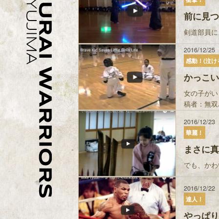
前に見つ
剣道部員に
2016/12/25
感動！(泣け
かっこい
女の子がい
稿者：無双パ
2016/12/23
華麗！
まさに真
でも、かわ
2016/12/22
達人！
やっぱり