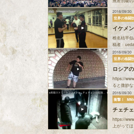
無差別級の
2016/09/30
世界の格闘
イケメン
椎名桔平似
稿者：uedaba
2016/09/30
世界の格闘
ロシアの
https:/
ると微妙な気
2016/09/30
衝撃！
MM
チェチェ
https:/
上がってほし