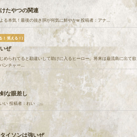
けたやつの関連
よる本気！最後の抜き胴が何気に鮮やかw 投稿者：アナ...
る！ 笑える！)
いぜ
じめられてると勘違いして助けに入るヒーロー。将来は巌流島に出て欲
ンチャー...
剣な眼差し
いい 投稿者：れい
タイソンは強いぜ