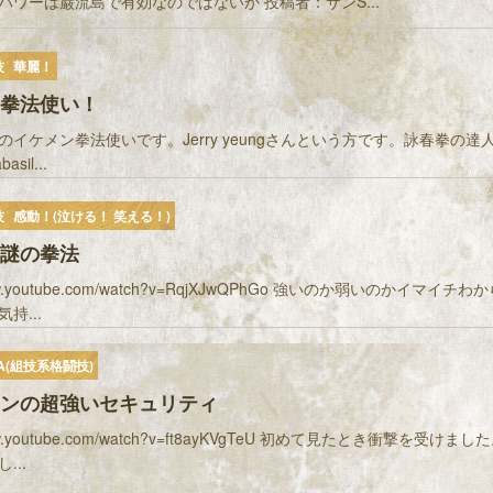
パワーは巌流島で有効なのではないか 投稿者：サンS...
技
華麗！
拳法使い！
のイケメン拳法使いです。Jerry yeungさんという方です。詠春拳の達
sil...
技
感動！(泣ける！ 笑える！)
謎の拳法
/www.youtube.com/watch?v=RqjXJwQPhGo 強いのか弱いのかイマイ
持...
A(組技系格闘技)
ンの超強いセキュリティ
/www.youtube.com/watch?v=ft8ayKVgTeU 初めて見たとき衝撃を受け
...