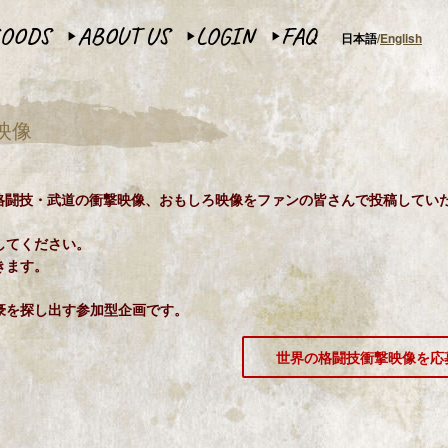
OODS
ABOUT US
LOGIN
FAQ
日本語
English
▶︎
▶︎
▶︎
映像
いる格闘技・武道の衝撃映像、おもしろ映像をファンの皆さんで投稿してい
してください。
きます。
豪を探し出す参加型企画です。
世界の格闘技衝撃映像を応