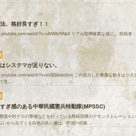
法、格好良すぎ！！
/www.youtube.com/watch?v=vAtW6rNNplI リアル喧嘩稼業な感じ。 投
技
はシステマが足りない。
/www.youtube.com/watch?v=vnDGedaz5no この脱力した華麗な動きは
見...
技
すぎ感のある中華民國憲兵特勤隊(MPSSC)
警護や対テロの警備などを行っている特殊部隊のデモンストレーション
ぐらいから出てくる白色の丸い盾は、中国の伝統...