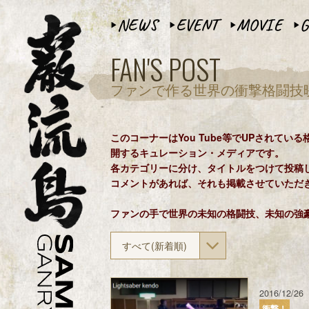
NEWS
EVENT
MOVIE
G
▶︎
▶︎
▶︎
▶︎
FAN'S POST
ファンで作る世界の衝撃格闘技
このコーナーはYou Tube等でUPされて
開するキュレーション・メディアです。
各カテゴリーに分け、タイトルをつけて投稿
コメントがあれば、それも掲載させていただ
ファンの手で世界の未知の格闘技、未知の強
すべて(新着順)
2016/12/26
衝撃！