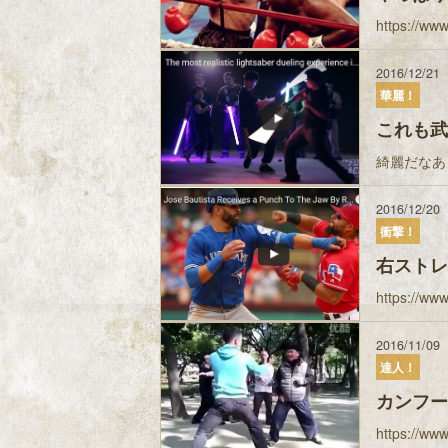
https://
2016/12/21
華麗！
これも武
綺麗だなあ
2016/12/20
衝撃！
右ストレ
https://
2016/11/09
達人！
カンフー
https://