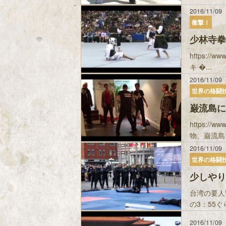
2016/11/09
衝撃！
少林寺拳
https:/
キ �...
2016/11/09
世界の格闘
巌流島に
https:/
物、巌流島で
2016/11/09
世界の格闘
少しやり
台湾の要人
の3：55
2016/11/09