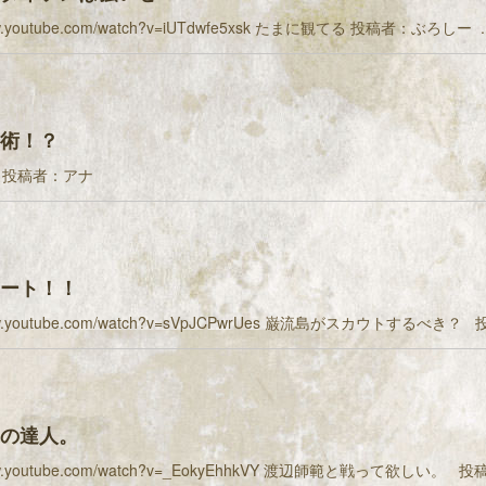
www.youtube.com/watch?v=iUTdwfe5xsk たまに観てる 投稿者：ぶろしー ..
術！？
 投稿者：アナ
ート！！
www.youtube.com/watch?v=sVpJCPwrUes 巌流島がスカウトするべき？
の達人。
www.youtube.com/watch?v=_EokyEhhkVY 渡辺師範と戦って欲しい。 投