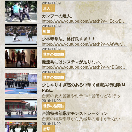
2016/11/09
達人！
カンフーの達人。
https://www.youtube.com/watch?v=_EokyEhhkVY 渡辺師範と戦って欲しい。 投稿者：アニ...
2016/11/09
衝撃！
少林寺拳法、格好良すぎ！！
https://www.youtube.com/watch?v=vAtW6rNNplI リアル喧嘩稼業な感じ。 投稿者：アニマルアキ �...
2016/11/09
世界の格闘技
巌流島にはシステマが足りない。
https://www.youtube.com/watch?v=vnDGedaz5no この脱力した華麗な動きはシステマ特有の物、巌流島で見...
2016/11/09
世界の格闘技
少しやりすぎ感のある中華民國憲兵特勤隊(M
PSS...
台湾の要人警護や対テロの警備などを行っている特殊部隊のデモンストレーションです。 映像の3：55ぐらいから出てくる白色の丸い盾は、中国の伝統...
2016/11/09
世界の格闘技
台湾特殊部隊デモンストレーション
台湾の特殊部隊から八極拳の選手が出ないかなぁ・・・。 投稿者：ぶらっく ...
2016/11/09
衝撃！