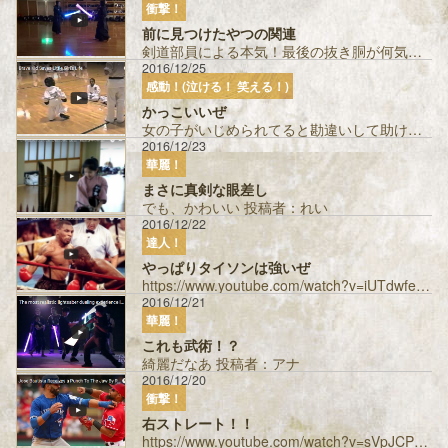
衝撃！
前に見つけたやつの関連
剣道部員による本気！最後の抜き胴が何気に鮮やかw 投稿者：アナ...
2016/12/25
感動！(泣ける！ 笑える！)
かっこいいぜ
女の子がいじめられてると勘違いして助けに入るヒーロー。将来は巌流島に出て欲しい！！ 投稿者：無双パンチャー...
2016/12/23
華麗！
まさに真剣な眼差し
でも、かわいい 投稿者：れい
2016/12/22
達人！
やっぱりタイソンは強いぜ
https://www.youtube.com/watch?v=iUTdwfe5xsk たまに観てる 投稿者：ぶろしー ...
2016/12/21
華麗！
これも武術！？
綺麗だなあ 投稿者：アナ
2016/12/20
衝撃！
右ストレート！！
https://www.youtube.com/watch?v=sVpJCPwrUes 巌流島がスカウトするべき？ 投稿者：ち...