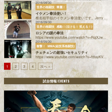
2016/09/30
世界の格闘技
華麗！
イケメン拳法使い！
椎名桔平似のイケメン拳法使いです。Jerry yeungさんという方です。詠春拳の達人です。 投稿者：uedabasil...
2016/09/30
世界の格闘技
感動！(泣ける！ 笑える！)
ロシアの謎の拳法
https://www.youtube.com/watch?v=RqjXJwQPhGo 強いのか弱いのかイマイチわからない、見ると微妙な気持...
2016/09/30
衝撃！
MMA(組技系格闘技)
チェチェンの超強いセキュリティ
https://www.youtube.com/watch?v=ft8ayKVgTeU 初めて見たとき衝撃を受けました。巌流島に上がってほし...
1
2
3
4
次へ »
/EVENTS
試合情報