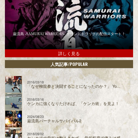
巌流島 -SAMURAI WARRIORS- サウンドトラックの配信スタート！
詳しく見る
/POPULAR
人気記事
2016/03/18
「なぜ柳龍拳と決闘することになったのか？」 Yo...
2016/03/16
ケンカに強くなりたければ、「ケンカ術」を見よ！
2024/08/23
巌流島バーチャルサバイバル2
2018/09/02