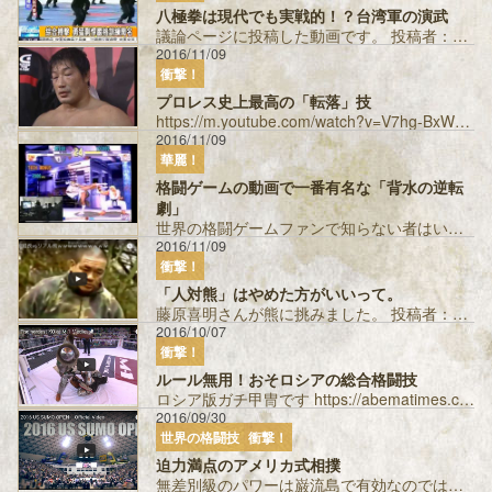
八極拳は現代でも実戦的！？台湾軍の演武
議論ページに投稿した動画です。 投稿者：ぶらっく ...
2016/11/09
衝撃！
プロレス史上最高の「転落」技
https://m.youtube.com/watch?v=V7hg-BxWUHw 2003年3月1日の三沢光晴対小橋建太の試合です。 31...
2016/11/09
華麗！
格闘ゲームの動画で一番有名な「背水の逆転
劇」
世界の格闘ゲームファンで知らない者はいないくらい有名な梅原大吾さんのプレイ動画です。 一つでも技が当たったら負けるという状況で、全部ガードし...
2016/11/09
衝撃！
「人対熊」はやめた方がいいって。
藤原喜明さんが熊に挑みました。 投稿者：Ｗミノル ...
2016/10/07
衝撃！
ルール無用！おそロシアの総合格闘技
ロシア版ガチ甲冑です https://abematimes.com/posts/1199989 投稿者：サンS...
2016/09/30
世界の格闘技
衝撃！
迫力満点のアメリカ式相撲
無差別級のパワーは巌流島で有効なのではないか 投稿者：サンS...